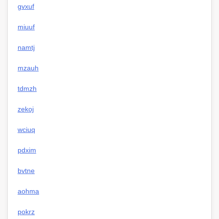
gvxuf
miuuf
namtj
mzauh
tdmzh
zekoj
wciuq
pdxim
bvtne
aohma
pokrz