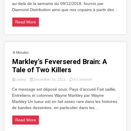
prolongées
au-delà de la semaine du 09/12/2018, fournis par
pour
Diamond Distribution ainsi que nos copains à partir des...
le
09/12/2018
Read More
-8 Minutes
Markley’s Feversered Brain: A
Tale of Two Killers
on
ysbeg
December 20, 2022
0 Comment
Markley’s
Ce message est déposé sous: Pays d’accueil Fait saillie,
Feversered
Entretiens et colonnes Wayne Markley par Wayne
Brain:
A
Markley Un tueur est en fait assez rare dans les histoires
Tale
de bandes dessinées, en particulier dans les...
of
Two
Read More
Killers