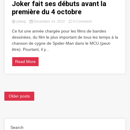
Joker fait ses débuts avant la
première du 4 octobre
on
ysbeg
December 14, 2022
0 Comment
La
Ce fut une année chargée pour les films de bandes
bande-
dessinées, du film le plus important de tous les temps à la
annonce
finale
chanson de cygne de Spider-Man dans le MCU (peut-
de
être). Pourtant, il y...
Joker
fait
Read More
ses
débuts
avant
la
première
du
Posts
4
Older posts
octobre
navigation
Search