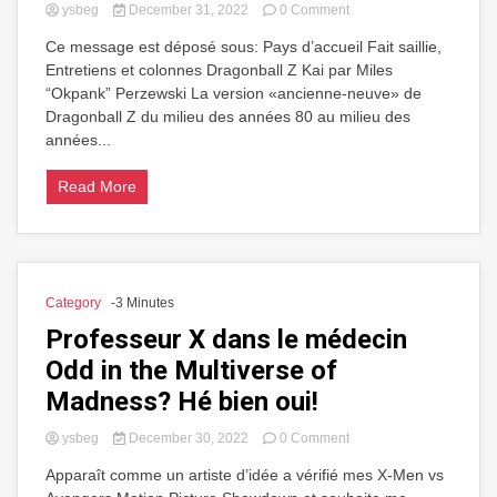
on
ysbeg
December 31, 2022
0 Comment
Dragonball
Ce message est déposé sous: Pays d’accueil Fait saillie,
Z
Entretiens et colonnes Dragonball Z Kai par Miles
Kai
à
“Okpank” Perzewski La version «ancienne-neuve» de
diffuser
Dragonball Z du milieu des années 80 au milieu des
sur
années...
Nickelodeon
Read More
Category
-3 Minutes
Professeur X dans le médecin
Odd in the Multiverse of
Madness? Hé bien oui!
on
ysbeg
December 30, 2022
0 Comment
Professeur
Apparaît comme un artiste d’idée a vérifié mes X-Men vs
X