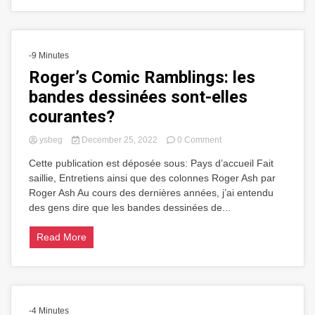
-9 Minutes
Roger’s Comic Ramblings: les
bandes dessinées sont-elles
courantes?
on
ysbeg
December 25, 2022
0 Comment
Roger’s
Cette publication est déposée sous: Pays d’accueil Fait
Comic
saillie, Entretiens ainsi que des colonnes Roger Ash par
Ramblings:
les
Roger Ash Au cours des dernières années, j’ai entendu
bandes
des gens dire que les bandes dessinées de...
dessinées
sont-
Read More
elles
courantes?
-4 Minutes