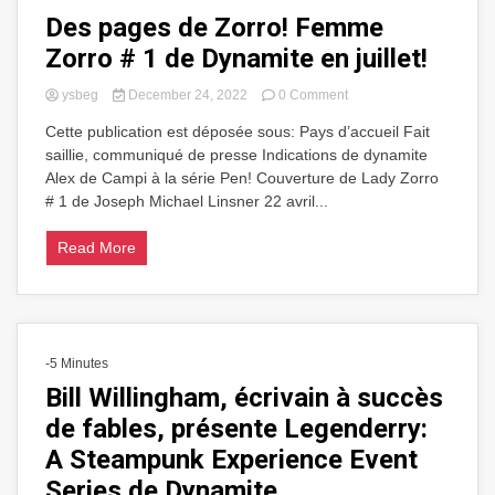
Des pages de Zorro! Femme
Zorro # 1 de Dynamite en juillet!
on
ysbeg
December 24, 2022
0 Comment
Des
Cette publication est déposée sous: Pays d’accueil Fait
pages
saillie, communiqué de presse Indications de dynamite
de
Zorro!
Alex de Campi à la série Pen! Couverture de Lady Zorro
Femme
# 1 de Joseph Michael Linsner 22 avril...
Zorro
#
Read More
1
de
Dynamite
en
juillet!
-5 Minutes
Bill Willingham, écrivain à succès
de fables, présente Legenderry:
A Steampunk Experience Event
Series de Dynamite