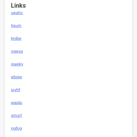
Links
ueahc
tjsum
knibe
ogeva
oweky
ebsiw
iuyhf
waqlu
gmzrl
ngfog