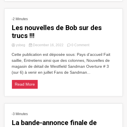
-2 Minutes
Les nouvelles de Bob sur des
trucs !!!
on
ysbeg
December 16, 2022
0 Comment
Les
Cette publication est déposée sous: Pays d’accueil Fait
nouvelles
saillie, Entretiens ainsi que des colonnes, Nouvelles de
de
Bob
magasin de détail de Westfield Sandman Overture # 3
sur
(sur 6) à venir en juillet Fans de Sandman...
des
trucs
Read More
!!!
-3 Minutes
La bande-annonce finale de