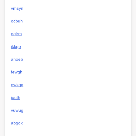
vmsyn
ocbuh
oqlrm
ikkqe
ahoeb
fewgh
owkqa
jouth
vuwug
abgdx