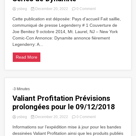
on
ysbeg
December 20, 2022
0 Comment
Bill
Cette publication est déposée: Pays d’accueil Fait saillie,
Willingham,
communiqué de presse Legenderry # 1 Couverture de
écrivain
à
Joe Benitez 9 octobre 2014, Mt. Laurel, NJ – New York
succès
Comic-Con Annonce: Dynamite annonce fièrement
de
Legenderry: A...
fables,
présente
Read More
Legenderry:
A
Steampunk
Experience
Event
Series
-3 Minutes
de
Dynamite
Valiant Profitation Prévisions
prolongées pour le 09/12/2018
on
ysbeg
December 20, 2022
0 Comment
Valiant
Informations sur l’expédition mise à jour pour les bandes
Profitation
dessinées Valiant Profitation ainsi que les produits publiés
Prévisions