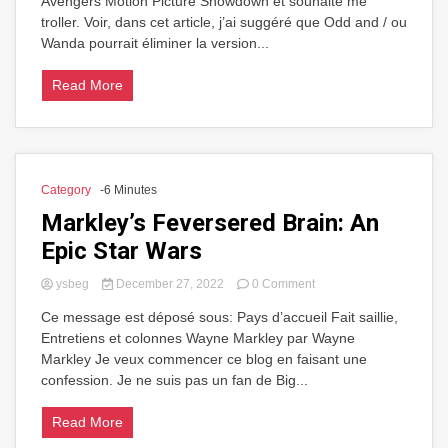
Avengers Motion Picture Showdown et souhaite me
dans
le
troller. Voir, dans cet article, j’ai suggéré que Odd and / ou
médecin
Wanda pourrait éliminer la version...
Odd
in
Read More
the
Multiverse
of
Madness?
Hé
bien
Category
-6 Minutes
oui!
Markley’s Feversered Brain: An
Epic Star Wars
on
ysbeg
December 27, 2022
0 Comment
Markley’s
Ce message est déposé sous: Pays d’accueil Fait saillie,
Feversered
Entretiens et colonnes Wayne Markley par Wayne
Brain:
An
Markley Je veux commencer ce blog en faisant une
Epic
confession. Je ne suis pas un fan de Big...
Star
Wars
Read More